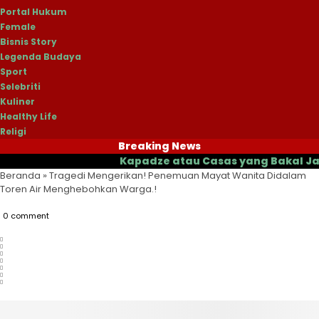
Portal Hukum
Female
Bisnis Story
Legenda Budaya
Sport
Selebriti
Kuliner
Healthy Life
Religi
Breaking News
Kapadze atau Casas yang Bakal Jadi Pelat
Beranda
»
Tragedi Mengerikan! Penemuan Mayat Wanita Didalam
Toren Air Menghebohkan Warga.!
0 comment