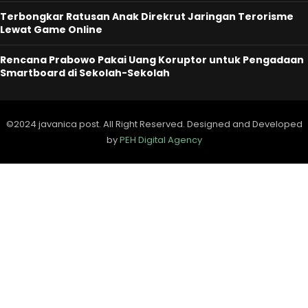
Terbongkar Ratusan Anak Direkrut Jaringan Terorisme
Lewat Game Online
Rencana Prabowo Pakai Uang Koruptor untuk Pengadaan
Smartboard di Sekolah-Sekolah
©2024 javanica post. All Right Reserved. Designed and Developed
by
PEH Digital Agency