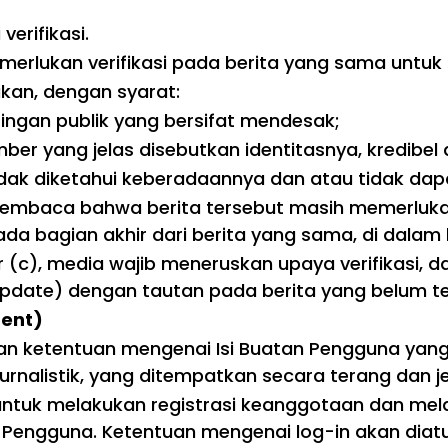
verifikasi.
emerlukan verifikasi pada berita yang sama untu
ikan, dengan syarat:
ngan publik yang bersifat mendesak;
er yang jelas disebutkan identitasnya, kredibel
tidak diketahui keberadaannya dan atau tidak da
mbaca bahwa berita tersebut masih memerlukan v
da bagian akhir dari berita yang sama, di dalam
c), media wajib meneruskan upaya verifikasi, dan 
date) dengan tautan pada berita yang belum terv
tent)
an ketentuan mengenai Isi Buatan Pengguna yan
urnalistik, yang ditempatkan secara terang dan je
ntuk melakukan registrasi keanggotaan dan melak
engguna. Ketentuan mengenai log-in akan diatur 