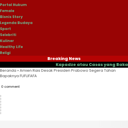
Portal Hukum
Female
Bisnis Story
Legenda Budaya
Sport
Selebriti
Kuliner
Healthy Life
Religi
Breaking News
Kapadze atau Casas yang Bakal Jadi P
Beranda
»
Amien Rais Desak Presiden Prabowo Segera Tahan
Bapaknya FUFUFAFA
0 comment