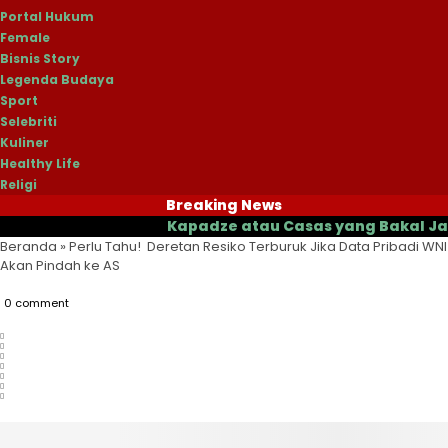
Portal Hukum
Female
Bisnis Story
Legenda Budaya
Sport
Selebriti
Kuliner
Healthy Life
Religi
Breaking News
Kapadze atau Casas yang Bakal Jadi Pelat
Beranda
»
Perlu Tahu! Deretan Resiko Terburuk Jika Data Pribadi WNI
Akan Pindah ke AS
0 comment