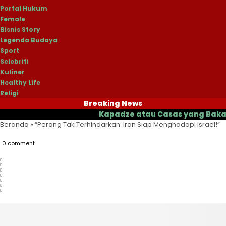
Portal Hukum
Female
Bisnis Story
Legenda Budaya
Sport
Selebriti
Kuliner
Healthy Life
Religi
Breaking News
Kapadze atau Casas yang Bakal Jadi P
Beranda
»
“Perang Tak Terhindarkan: Iran Siap Menghadapi Israel!”
0 comment