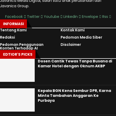
Javanica Media Digital, salah satu anak perusahaan dari
Javanica Group.
Facebook
Twitter
Youtube
Linkedin
Envelope
Rss
INFORMASI
Tentang Kami
Kontak Kami
Redaksi
Pedoman Media Siber
Pedoman Penggunaan
Disclaimer
Konten Terhadap AI
EDTIOR'S PICKS
Dosen Cantik Tewas Tanpa Busana di
Kamar Hotel dengan Oknum AKBP
Kepala BGN Kena Sembur DPR, Karna
Minta Tambahan Anggaran Ke
Purbaya