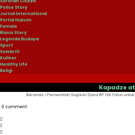
Sorotan Citizen
Police Story
Jurnal International
Portal Hukum
Female
Bisnis Story
Legenda Budaya
Sport
Selebriti
Kuliner
Healthy Life
Religi
Kapadze atau Cas
Beranda
»
Pemerintah Siapkan Dana RP 139 Triliun untuk
0 comment