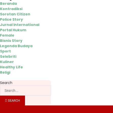
Beranda
Kontradiksi
Sorotan Citizen
Police Story
Jurnal International
Portal Hukum
Female
Bisnis Story
Legenda Budaya
Sport
Selebriti
Kuliner
Healthy Life
Religi
Search
SEARCH