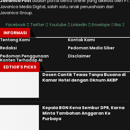
Javanica Post
adalah portal berita online yang dikelola oleh PT.
Javanica Media Digital, salah satu anak perusahaan dari
Javanica Group.
Facebook
Twitter
Youtube
Linkedin
Envelope
Rss
INFORMASI
Tentang Kami
Kontak Kami
Redaksi
Pedoman Media Siber
Pedoman Penggunaan
Disclaimer
Konten Terhadap AI
EDTIOR'S PICKS
Dosen Cantik Tewas Tanpa Busana di
Kamar Hotel dengan Oknum AKBP
Kepala BGN Kena Sembur DPR, Karna
Minta Tambahan Anggaran Ke
Purbaya