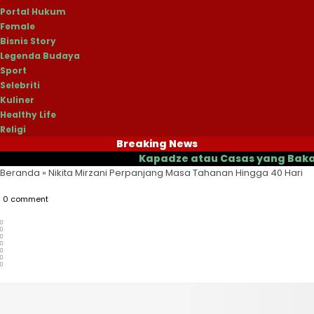
Portal Hukum
Female
Bisnis Story
Legenda Budaya
Sport
Selebriti
Kuliner
Healthy Life
Religi
Breaking News
Kapadze atau Casas yang Bakal Jadi P
Beranda
»
Nikita Mirzani Perpanjang Masa Tahanan Hingga 40 Hari
0 comment