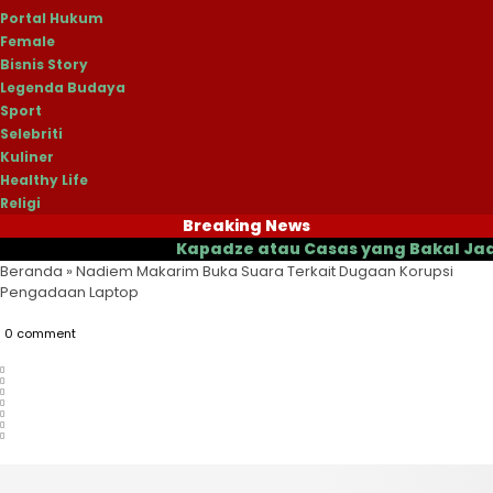
Portal Hukum
Female
Bisnis Story
Legenda Budaya
Sport
Selebriti
Kuliner
Healthy Life
Religi
Breaking News
Kapadze atau Casas yang Bakal Jadi Pelat
Beranda
»
Nadiem Makarim Buka Suara Terkait Dugaan Korupsi
Pengadaan Laptop
0 comment