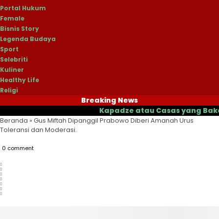
Portal Hukum
Female
Bisnis Story
Legenda Budaya
Sport
Selebriti
Kuliner
Healthy Life
Religi
Breaking News
Kapadze atau Casas yang Bakal Jadi 
Beranda
»
Gus Miftah Dipanggil Prabowo Diberi Amanah Urus
Toleransi dan Moderasi.
0 comment