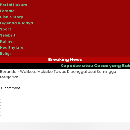
Portal Hukum
Female
Bisnis Story
Legenda Budaya
Sport
Selebriti
Kuliner
Healthy Life
Religi
Breaking News
Kapadze atau Casas yang Bakal Jadi
Beranda
»
Walikota Meksiko Tewas Dipenggal Usai Seminggu
Menjabat.
0 comment