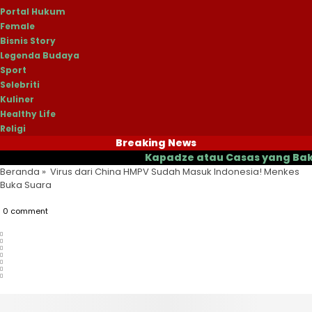
Portal Hukum
Female
Bisnis Story
Legenda Budaya
Sport
Selebriti
Kuliner
Healthy Life
Religi
Breaking News
Kapadze atau Casas yang Bakal Jadi
Beranda
»
Virus dari China HMPV Sudah Masuk Indonesia! Menkes
Buka Suara
0 comment