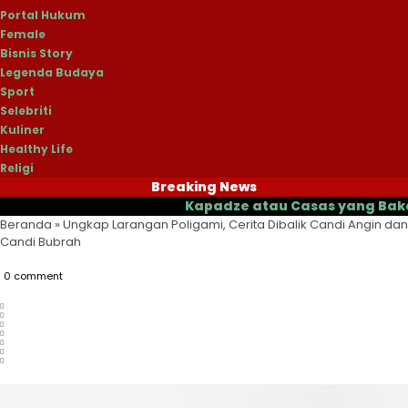
Portal Hukum
Female
Bisnis Story
Legenda Budaya
Sport
Selebriti
Kuliner
Healthy Life
Religi
Breaking News
Kapadze atau Casas yang Bakal Jadi 
Beranda
»
Ungkap Larangan Poligami, Cerita Dibalik Candi Angin dan
Candi Bubrah
0 comment