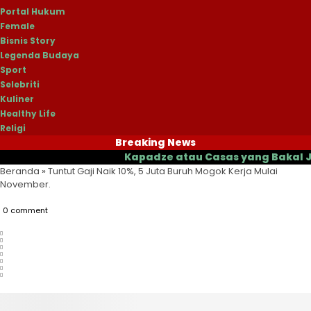
Portal Hukum
Female
Bisnis Story
Legenda Budaya
Sport
Selebriti
Kuliner
Healthy Life
Religi
Breaking News
Kapadze atau Casas yang Bakal Jadi Pel
Beranda
»
Tuntut Gaji Naik 10%, 5 Juta Buruh Mogok Kerja Mulai
November.
0 comment