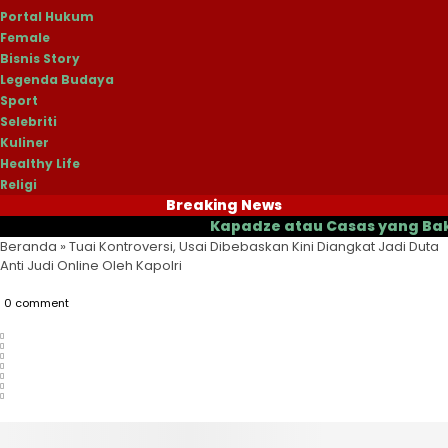
Portal Hukum
Female
Bisnis Story
Legenda Budaya
Sport
Selebriti
Kuliner
Healthy Life
Religi
Breaking News
Kapadze atau Casas yang Bakal Jadi
Beranda
»
Tuai Kontroversi, Usai Dibebaskan Kini Diangkat Jadi Duta
Anti Judi Online Oleh Kapolri
0 comment