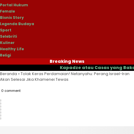
Portal Hukum
Female
Bisnis Story
Legenda Budaya
Sport
Selebriti
Kuliner
Healthy Life
Religi
Breaking News
Kapadze atau Casas yang Bakal Jadi 
Beranda
»
Tolak Keras Perdamaian! Netanyahu: Perang Israel-Iran
Akan Selesai Jika Khamenei Tewas
0 comment