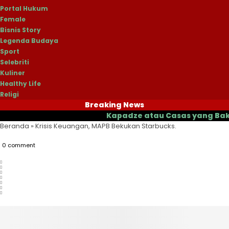
Portal Hukum
Female
Bisnis Story
Legenda Budaya
Sport
Selebriti
Kuliner
Healthy Life
Religi
Breaking News
Kapadze atau Casas yang Bakal Jadi
Beranda
»
Krisis Keuangan, MAPB Bekukan Starbucks.
0 comment