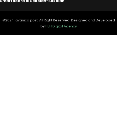
Smartboard di Sekolah-Sekolah
©2024 javanica post. All Right Reserved. Designed and Developed
by
PEH Digital Agency