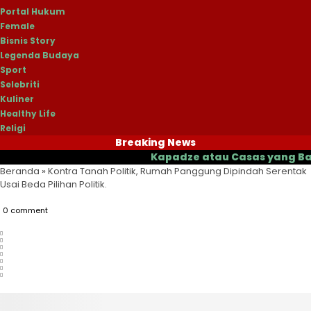
Portal Hukum
Female
Bisnis Story
Legenda Budaya
Sport
Selebriti
Kuliner
Healthy Life
Religi
Breaking News
Kapadze atau Casas yang Bakal Jad
Beranda
»
Kontra Tanah Politik, Rumah Panggung Dipindah Serentak
Usai Beda Pilihan Politik.
0 comment