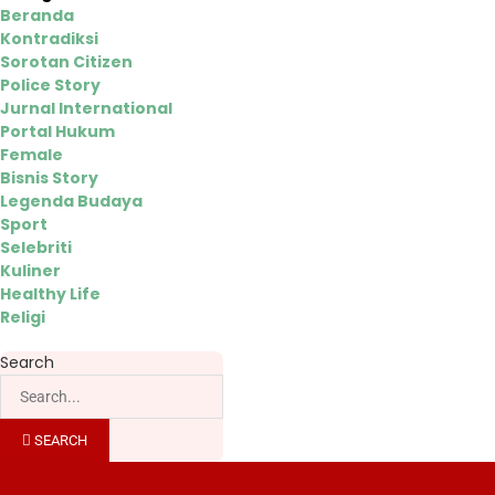
Beranda
Kontradiksi
Sorotan Citizen
Police Story
Jurnal International
Portal Hukum
Female
Bisnis Story
Legenda Budaya
Sport
Selebriti
Kuliner
Healthy Life
Religi
Search
SEARCH