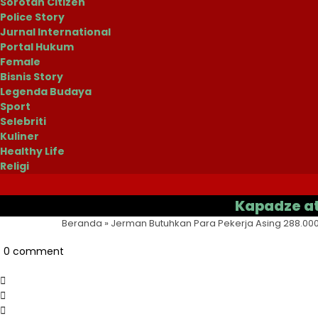
Sorotan Citizen
Police Story
Jurnal International
Portal Hukum
Female
Bisnis Story
Legenda Budaya
Sport
Selebriti
Kuliner
Healthy Life
Religi
Kapadze atau Cas
Beranda
»
Jerman Butuhkan Para Pekerja Asing 288.00
0 comment