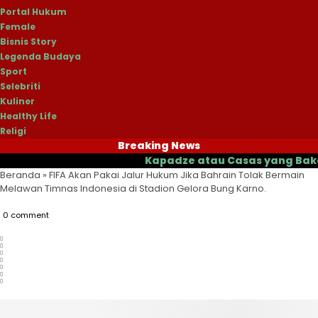
Portal Hukum
Female
Bisnis Story
Legenda Budaya
Sport
Selebriti
Kuliner
Healthy Life
Religi
Breaking News
Kapadze atau Casas yang Bakal Jadi 
Beranda
»
FIFA Akan Pakai Jalur Hukum Jika Bahrain Tolak Bermain
Melawan Timnas Indonesia di Stadion Gelora Bung Karno.
0 comment