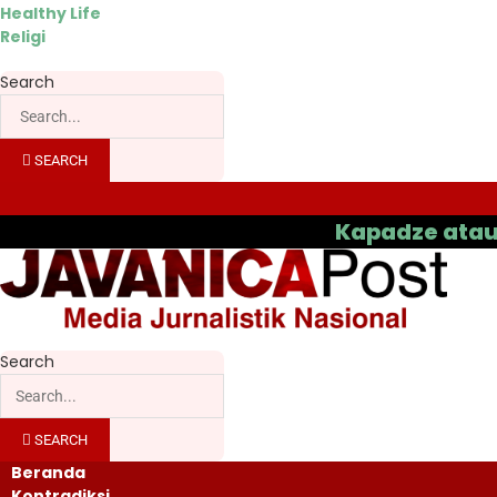
Healthy Life
Religi
Search
SEARCH
Kapadze atau Casas
Search
SEARCH
Beranda
Kontradiksi