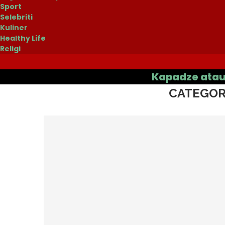
Sport
Selebriti
Kuliner
Healthy Life
Religi
Beranda
»
Teknologi
Kapadze atau Casas
CATEGOR