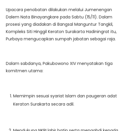
Upacara penobatan dilakukan melalui Jumenengan
Dalem Nata Binayangkare pada Sabtu (15/11). Dalam
prosesi yang diadakan di Bangsal Manguntur Tangkil,
Kompleks Siti Hinggil Keraton Surakarta Hadiningrat itu,
Purbaya mengucapkan sumpah jabatan sebagai raja.
Dalam sabdanya, Pakubowono XIV menyatakan tiga
komitmen utama:
Memimpin sesuai syariat Islam dan paugeran adat
Keraton Surakarta secara adil.
Mendukung NKRI lahir batin serta mengabdi kepada