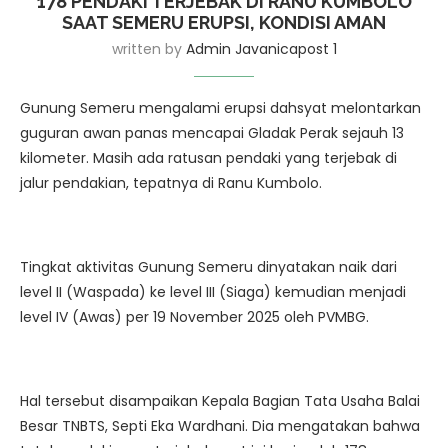
178 PENDAKI TERJEBAK DI RANU KUMBOLO
SAAT SEMERU ERUPSI, KONDISI AMAN
written by
Admin Javanicapost 1
Gunung Semeru mengalami erupsi dahsyat melontarkan
guguran awan panas mencapai Gladak Perak sejauh 13
kilometer. Masih ada ratusan pendaki yang terjebak di
jalur pendakian, tepatnya di Ranu Kumbolo.
Tingkat aktivitas Gunung Semeru dinyatakan naik dari
level II (Waspada) ke level III (Siaga) kemudian menjadi
level IV (Awas) per 19 November 2025 oleh PVMBG.
Hal tersebut disampaikan Kepala Bagian Tata Usaha Balai
Besar TNBTS, Septi Eka Wardhani. Dia mengatakan bahwa