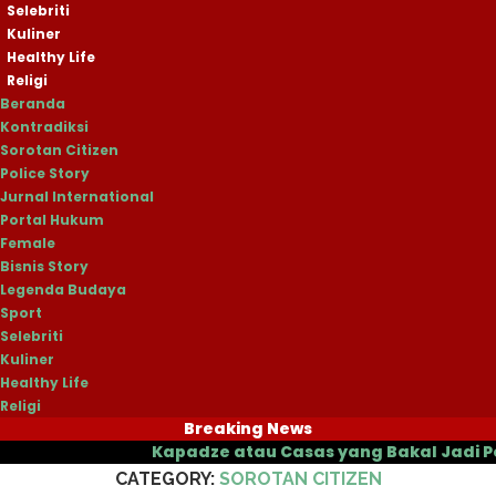
Selebriti
Kuliner
Healthy Life
Religi
Beranda
Kontradiksi
Sorotan Citizen
Police Story
Jurnal International
Portal Hukum
Female
Bisnis Story
Legenda Budaya
Sport
Selebriti
Kuliner
Healthy Life
Religi
Breaking News
Beranda
»
Sorotan Citizen
Kapadze atau Casas yang Bakal Jadi Pelatih Ba
CATEGORY:
SOROTAN CITIZEN