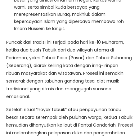
besar yang dihiasi ornamen megah, kertas warna-
warni, serta simbol kuda bersayap yang
merepresentasikan Buraq, makhluk dalam
kepercayaan Islam yang dipercaya membawa roh
Imam Hussein ke langit.
Puncak dari tradisi ini terjadi pada hari ke-10 Muharam,
ketika dua buah Tabuik dari dua wilayah utama di
Pariaman, yakni Tabuik Pasa (Pasar) dan Tabuik Subarang
(Seberang), diarak keliling kota dengan iring-iringan
ribuan masyarakat dan wisatawan. Prosesi ini semakin
semarak dengan tabuhan gandang tasa, alat musik
tradisional yang ritmis dan menggugah suasana
emosional.
Setelah ritual “hoyak tabuik” atau pengayunan tandu
besar secara serempak oleh puluhan warga, kedua Tabuik
kemudian dihanyutkan ke laut di Pantai Gandoriah. Prosesi
ini melambangkan pelepasan duka dan pengembalian