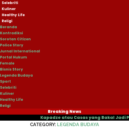
Selebriti
Kuliner
Healthy Life
Religi
Beranda
Kontradiksi
Sorotan Citizen
Police Story
Jurnal International
Portal Hukum
Female
Bisnis Story
Legenda Budaya
Sport
Selebriti
Kuliner
Healthy Life
Religi
Breaking News
Beranda
»
Legenda Budaya
Kapadze atau Casas yang Bakal Jadi Pelatih B
CATEGORY:
LEGENDA BUDAYA