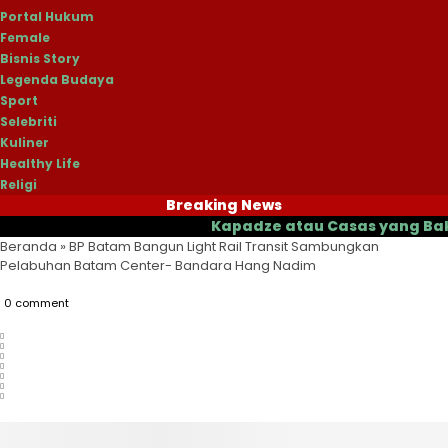
Portal Hukum
Female
Bisnis Story
Legenda Budaya
Sport
Selebriti
Kuliner
Healthy Life
Religi
Breaking News
Kapadze atau Casas yang Bakal Jadi
Beranda
»
BP Batam Bangun Light Rail Transit Sambungkan
Pelabuhan Batam Center- Bandara Hang Nadim
0 comment