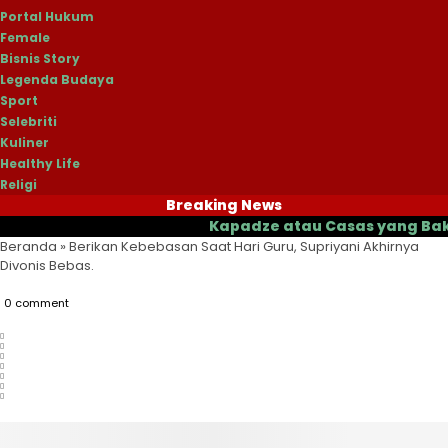
Portal Hukum
Female
Bisnis Story
Legenda Budaya
Sport
Selebriti
Kuliner
Healthy Life
Religi
Breaking News
Kapadze atau Casas yang Bakal Jadi
Beranda
»
Berikan Kebebasan Saat Hari Guru, Supriyani Akhirnya
Divonis Bebas.
0 comment