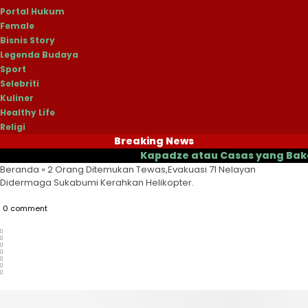
Portal Hukum
Female
Bisnis Story
Legenda Budaya
Sport
Selebriti
Kuliner
Healthy Life
Religi
Breaking News
Kapadze atau Casas yang Bakal Jadi 
Beranda
»
2 Orang Ditemukan Tewas,Evakuasi 71 Nelayan
Didermaga Sukabumi Kerahkan Helikopter.
0 comment